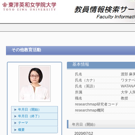
その他教育活動
基本情報
氏名
渡部 麻
氏名（カナ）
ワタナ
氏名（英語）
WATANA
所属
大学 人
職名
教授
researchmap研究者コード
年月日（開始）
researchmap機関
年月日（終了）
テーマ
年月日（開始）
概要
2020/07/12