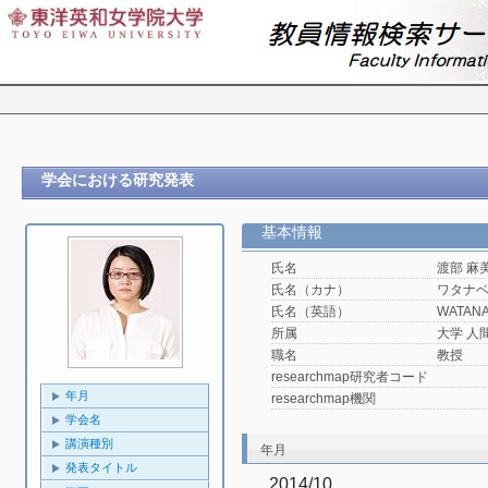
学会における研究発表
基本情報
氏名
渡部 麻
氏名（カナ）
ワタナ
氏名（英語）
WATANA
所属
大学 人
職名
教授
researchmap研究者コード
年月
researchmap機関
学会名
講演種別
年月
発表タイトル
2014/10