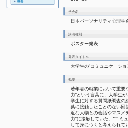
概要
学会名
日本パーソナリティ心理学会
講演種別
ポスター発表
発表タイトル
大学生の“コミュニケーショ
概要
若年者の就業において重要
力”という言葉に、大学生
学生に対する質問紙調査の結
葉に接触したことのない回答
近な人物との会話やマスメ
力”に接触していた。“コミ
して身につくと考えられて