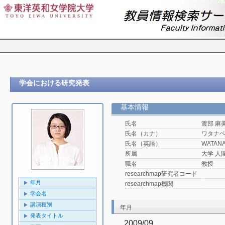
学会における研究発表
基本情報
氏名
渡部 麻
氏名（カナ）
ワタナ
氏名（英語）
WATANA
所属
大学 人
職名
教授
researchmap研究者コード
年月
researchmap機関
学会名
講演種別
年月
発表タイトル
2009/09