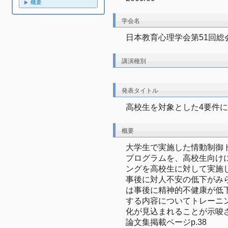
概要
学会名
日本教育心理学会第51回総
講演種別
発表タイトル
高校生を対象とした4要件
概要
大学生で実施した情動制御
プログラムを、高校生向け
ングを高校生に対して実施
事後に対人不安の低下がみ
は事後に精神的不健康が低
する内容についてトレーニ
化が見込まれることが示唆さ
論文集掲載ページp.38