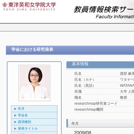
学会における研究発表
基本情報
氏名
渡部 麻
氏名（カナ）
ワタナ
氏名（英語）
WATANA
所属
大学 人
職名
教授
researchmap研究者コード
年月
researchmap機関
学会名
講演種別
年月
発表タイトル
2009/08