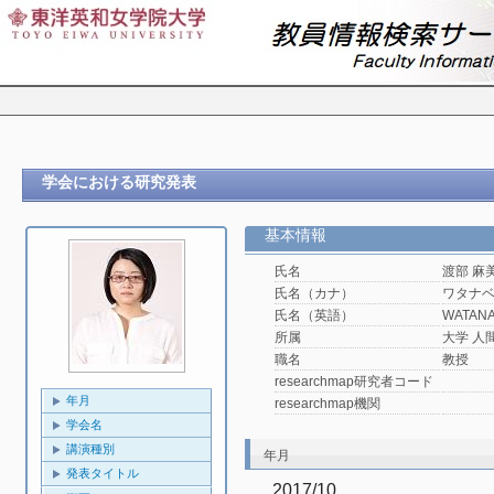
学会における研究発表
基本情報
氏名
渡部 麻
氏名（カナ）
ワタナ
氏名（英語）
WATANA
所属
大学 人
職名
教授
researchmap研究者コード
年月
researchmap機関
学会名
講演種別
年月
発表タイトル
2017/10