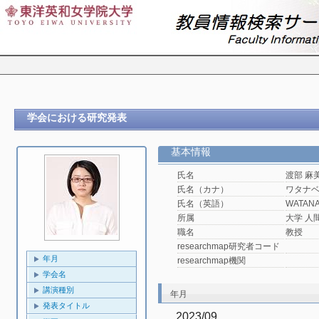
学会における研究発表
基本情報
氏名
渡部 麻
氏名（カナ）
ワタナ
氏名（英語）
WATANA
所属
大学 人
職名
教授
researchmap研究者コード
年月
researchmap機関
学会名
講演種別
年月
発表タイトル
2023/09