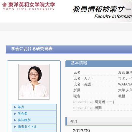
学会における研究発表
基本情報
氏名
渡部 麻
氏名（カナ）
ワタナ
氏名（英語）
WATANA
所属
大学 人
職名
教授
researchmap研究者コード
年月
researchmap機関
学会名
講演種別
年月
発表タイトル
2023/09