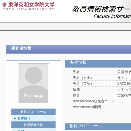
研究者情報
基本情報
氏名
佐藤 浩
氏名（カナ）
サトウ
氏名（英語）
SATO,Hi
所属
大学 人
職名
実習指
researchmap研究者コード
researchmap機関
教員プロフィール
基本情報
教員活動情報
教員プロフィール