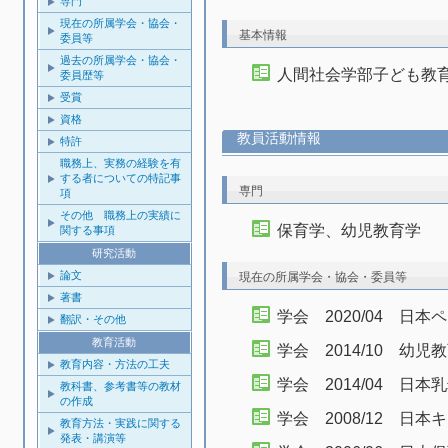
専門
現在の所属学会・協会・
基本情報
委員等
過去の所属学会・協会・
人間社会学部子ども教
委員歴等
受賞
資格
教員活動情報
特許
職務上、実務の経験を有
する者についての特記事
専門
項
その他 職務上の実績に
保育学、幼児教育学
関する事項
研究活動
論文
現在の所属学会・協会・委員等
著書
学会 2020/04 日
翻訳・その他
教育活動
学会 2014/10 幼
教育内容・方法の工夫
学会 2014/04 日
教科書、参考書等の教材
の作成
学会 2008/12 日
教育方法・実践に関する
発表・講演等