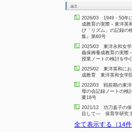
論文
2026/03 1949・
成教育の実際－東洋英
び「リズム」の記録の
集』第60号
2025/03 東洋永
義保姆養成教育の実際 ―
授業ノートの検討を中
2025/02 東洋英
成教育 東洋英和女学院
2022/03 戦前期
母の会記録ノートの検
要18号
2021/12 功刀嘉
目して― 保育学研究 第
全て表示する（14