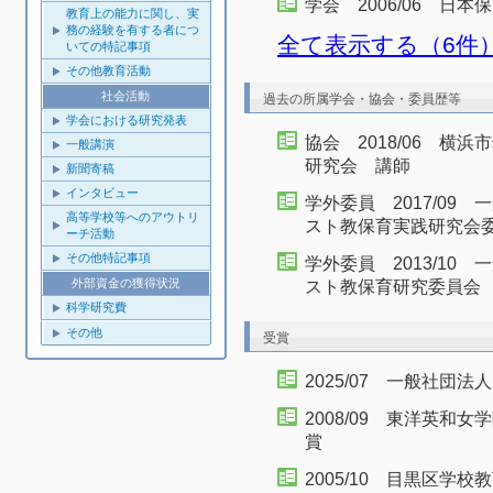
学会 2006/06 日
教育上の能力に関し、実
務の経験を有する者につ
全て表示する（6件
いての特記事項
その他教育活動
社会活動
過去の所属学会・協会・委員歴等
学会における研究発表
協会 2018/06 横
一般講演
研究会 講師
新聞寄稿
インタビュー
学外委員 2017/0
高等学校等へのアウトリ
スト教保育実践研究会
ーチ活動
その他特記事項
学外委員 2013/1
外部資金の獲得状況
スト教保育研究委員会
科学研究費
その他
受賞
2025/07 一般社団
2008/09 東洋英
賞
2005/10 目黒区学